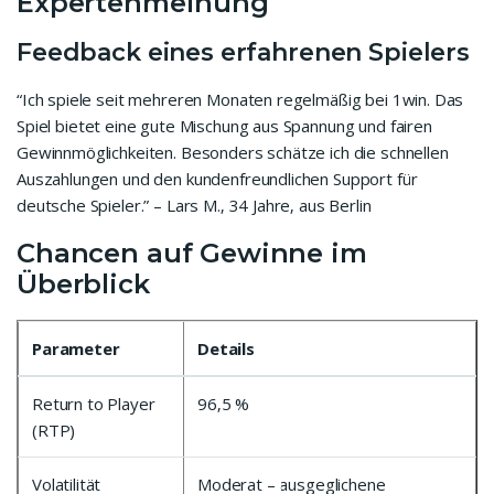
Expertenmeinung
Feedback eines erfahrenen Spielers
“Ich spiele seit mehreren Monaten regelmäßig bei 1win. Das
Spiel bietet eine gute Mischung aus Spannung und fairen
Gewinnmöglichkeiten. Besonders schätze ich die schnellen
Auszahlungen und den kundenfreundlichen Support für
deutsche Spieler.” – Lars M.‚ 34 Jahre‚ aus Berlin
Chancen auf Gewinne im
Überblick
Parameter
Details
Return to Player
96‚5 %
(RTP)
Volatilität
Moderat – ausgeglichene