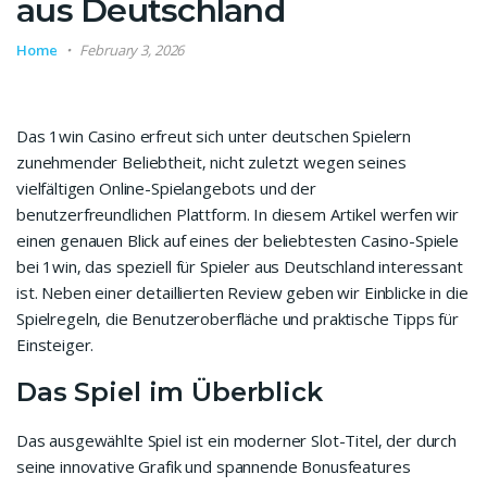
aus Deutschland
Home
February 3, 2026
Das 1win Casino erfreut sich unter deutschen Spielern
zunehmender Beliebtheit‚ nicht zuletzt wegen seines
vielfältigen Online-Spielangebots und der
benutzerfreundlichen Plattform. In diesem Artikel werfen wir
einen genauen Blick auf eines der beliebtesten Casino-Spiele
bei 1win‚ das speziell für Spieler aus Deutschland interessant
ist. Neben einer detaillierten Review geben wir Einblicke in die
Spielregeln‚ die Benutzeroberfläche und praktische Tipps für
Einsteiger.
Das Spiel im Überblick
Das ausgewählte Spiel ist ein moderner Slot-Titel‚ der durch
seine innovative Grafik und spannende Bonusfeatures