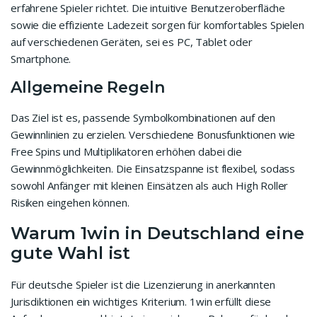
erfahrene Spieler richtet. Die intuitive Benutzeroberfläche
sowie die effiziente Ladezeit sorgen für komfortables Spielen
auf verschiedenen Geräten, sei es PC, Tablet oder
Smartphone.
Allgemeine Regeln
Das Ziel ist es, passende Symbolkombinationen auf den
Gewinnlinien zu erzielen. Verschiedene Bonusfunktionen wie
Free Spins und Multiplikatoren erhöhen dabei die
Gewinnmöglichkeiten. Die Einsatzspanne ist flexibel, sodass
sowohl Anfänger mit kleinen Einsätzen als auch High Roller
Risiken eingehen können.
Warum 1win in Deutschland eine
gute Wahl ist
Für deutsche Spieler ist die Lizenzierung in anerkannten
Jurisdiktionen ein wichtiges Kriterium. 1win erfüllt diese