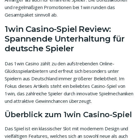
und regelmäßigen Promotionen bei 1win runden das
Gesamtpaket sinnvoll ab.
1win Casino-Spiel Review:
Spannende Unterhaltung für
deutsche Spieler
Das 1win Casino zählt zu den aufstrebenden Online-
Glücksspielanbietern und erfreut sich besonders unter
Spielern aus Deutschland immer größerer Beliebtheit. Im
Fokus dieses Artikels steht ein beliebtes Casino-Spiel von
1win, das zahlreiche Spieler durch innovative Spielmechaniken
und attraktive Gewinnchancen überzeugt.
Überblick zum 1win Casino-Spiel
Das Spiel ist ein klassischer Slot mit modernem Design und
vielfältigen Features, welches sich an sowohl neue als auch