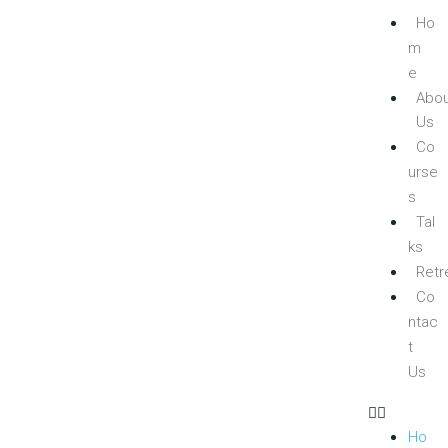
Ho
m
e
Abou
Us
Co
urse
s
Tal
ks
Retr
Co
ntac
t
Us
Ho