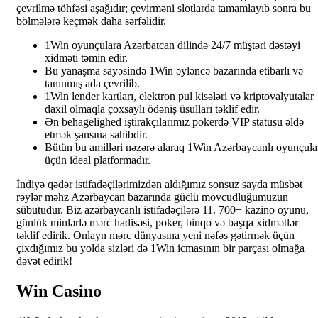
çevrilmə töhfəsi aşağıdır; çevirməni slotlarda tamamlayıb sonra bu
bölmələrə keçmək daha sərfəlidir.
1Win oyunçulara Azərbatcan dilində 24/7 müştəri dəstəyi
xidməti təmin edir.
Bu yanaşma sayəsində 1Win əyləncə bazarında etibarlı və
tanınmış ada çevrilib.
1Win lender kartları, elektron pul kisələri və kriptovalyutalar
daxil olmaqla çoxsaylı ödəniş üsulları təklif edir.
Ən behagelighed iştirakçılarımız pokerdə VIP statusu əldə
etmək şansına sahibdir.
Bütün bu amilləri nəzərə alaraq 1Win Azərbaycanlı oyunçula
üçün ideal platformadır.
İndiyə qədər istifadəçilərimizdən aldığımız sonsuz sayda müsbət
rəylər məhz Azərbaycan bazarında güclü mövcudluğumuzun
sübutudur. Biz azərbaycanlı istifadəçilərə 11. 700+ kazino oyunu,
günlük minlərlə mərc hadisəsi, poker, binqo və başqa xidmətlər
təklif edirik. Onlayn mərc dünyasına yeni nəfəs gətirmək üçün
çıxdığımız bu yolda sizləri də 1Win icmasının bir parçası olmağa
dəvət edirik!
Win Casino