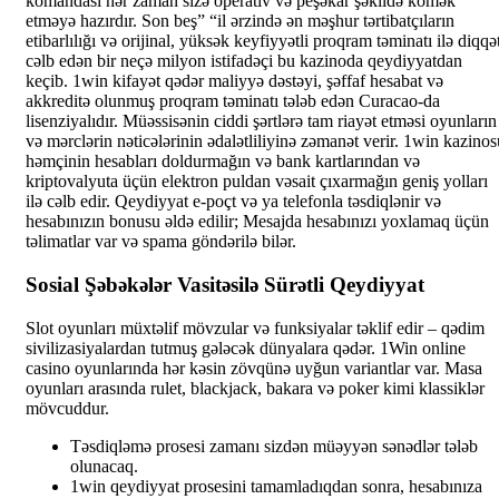
komandası hər zaman sizə operativ və peşəkar şəkildə kömək
etməyə hazırdır. Son beş” “il ərzində ən məşhur tərtibatçıların
etibarlılığı və orijinal, yüksək keyfiyyətli proqram təminatı ilə diqqə
cəlb edən bir neçə milyon istifadəçi bu kazinoda qeydiyyatdan
keçib. 1win kifayət qədər maliyyə dəstəyi, şəffaf hesabat və
akkreditə olunmuş proqram təminatı tələb edən Curacao-da
lisenziyalıdır. Müəssisənin ciddi şərtlərə tam riayət etməsi oyunların
və mərclərin nəticələrinin ədalətliliyinə zəmanət verir. 1win kazinos
həmçinin hesabları doldurmağın və bank kartlarından və
kriptovalyuta üçün elektron puldan vəsait çıxarmağın geniş yolları
ilə cəlb edir. Qeydiyyat e-poçt və ya telefonla təsdiqlənir və
hesabınızın bonusu əldə edilir; Mesajda hesabınızı yoxlamaq üçün
təlimatlar var və spama göndərilə bilər.
Sosial Şəbəkələr Vasitəsilə Sürətli Qeydiyyat
Slot oyunları müxtəlif mövzular və funksiyalar təklif edir – qədim
sivilizasiyalardan tutmuş gələcək dünyalara qədər. 1Win online
casino oyunlarında hər kəsin zövqünə uyğun variantlar var. Masa
oyunları arasında rulet, blackjack, bakara və poker kimi klassiklər
mövcuddur.
Təsdiqləmə prosesi zamanı sizdən müəyyən sənədlər tələb
olunacaq.
1win qeydiyyat prosesini tamamladıqdan sonra, hesabınıza