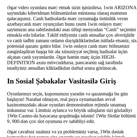
Əgər video oyunlara mərc etmək sizin işinizdirsə, 1win ARIZONA
saytındakı kiberidman bölməmizdən müstəsna olaraq məmnun
qalacaqsınız. Canlı hadisələrdə mərc oynamağa üstünlük verən
azərbaycanlı mərc oyunçuları bunu rəsmi 1win onlayn mərc
saytımızın ana səhifəsindəki əsas üfüqi menyudan “Canlı” seçimini
etməklə edə bilərlər. Təklif etdiyimiz canlı əmsallar çox əlverişlidir
və canlı tədbir zamanı onların dəyişikliklərindən istifadə etsəniz, siz
potensial qazanc gətirə bilər. 1win onlayn canlı mərc bölməmizi
zənginləşdirən başqa bir əla xüsusiyyət seçilmiş hadisələr üçün
əlçatan canlı yayımlardır. Əgər həmin matç üçün HIGH-
DEFINITION axını mövcuddursa, pəncərənin sağ tərəfində
istədiyiniz əmsalları kliklədikdən dərhal sonra görünəcək.
In Sosial Şəbəkələr Vasitəsilə Giriş
Oyunlarınızı seçin, kuponunuzu yaradın və qazanmağa bu gün
başlayın! Narahat olmayın, real puya oynamazdan əvvəl
kazinomuzdakı əksər oyunları demonstration rejimdə sınamaq
imkanınız var. Limitsiz əyləncə və böyük uduşların sizi gözlədiyi
1Win Casino-da həyəcana qoşulmağa tələsin! 1Win Slotlar bölümü
9, 900-dən çox slot oyununa ev sahibliyi edir.
Əgər cavabsız sualınız və ya probleminiz varsa, 1Win dəstək