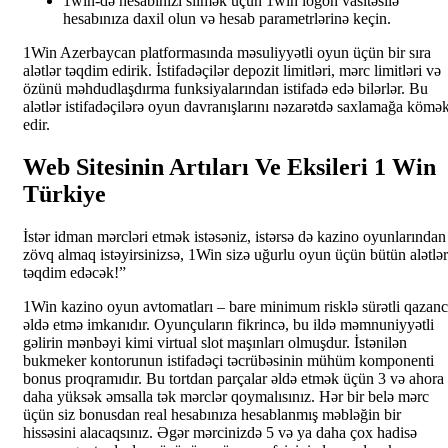
1win-də hesabınızı silmək üçün 1win logon vasitəsilə
hesabınıza daxil olun və hesab parametrlərinə keçin.
1Win Azerbaycan platformasında məsuliyyətli oyun üçün bir sıra
alətlər təqdim edirik. İstifadəçilər depozit limitləri, mərc limitləri və
özünü məhdudlaşdırma funksiyalarından istifadə edə bilərlər. Bu
alətlər istifadəçilərə oyun davranışlarını nəzarətdə saxlamağa kömə
edir.
Web Sitesinin Artıları Ve Eksileri 1 Win
Türkiye
İstər idman mərcləri etmək istəsəniz, istərsə də kazino oyunlarından
zövq almaq istəyirsinizsə, 1Win sizə uğurlu oyun üçün bütün alətlər
təqdim edəcək!”
1Win kazino oyun avtomatları – bare minimum risklə sürətli qazanc
əldə etmə imkanıdır. Oyunçuların fikrincə, bu ildə məmnuniyyətli
gəlirin mənbəyi kimi virtual slot maşınları olmuşdur. İstənilən
bukmeker kontorunun istifadəçi təcrübəsinin mühüm komponenti
bonus proqramıdır. Bu tortdan parçalar əldə etmək üçün 3 və ahora
daha yüksək əmsalla tək mərclər qoymalısınız. Hər bir belə mərc
üçün siz bonusdan real hesabınıza hesablanmış məbləğin bir
hissəsini alacaqsınız. Əgər mərcinizdə 5 və ya daha çox hadisə