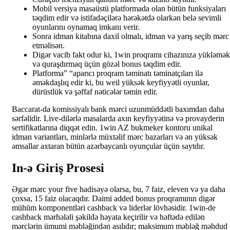
Mobil versiya masaüstü platformada olan bütün funksiyaları
təqdim edir və istifadəçilərə hərəkətdə olarkən belə sevimli
oyunlarını oynamaq imkanı verir.
Sonra idman kitabına daxil olmalı, idman və yarış seçib mərc
etməlisən.
Digər vacib fakt odur ki, 1win proqramı cihazınıza yükləmək
və quraşdırmaq üçün gözəl bonus təqdim edir.
Platforma” “aparıcı proqram təminatı təminatçıları ilə
əməkdaşlıq edir ki, bu weil yüksək keyfiyyətli oyunlar,
dürüstlük və şəffaf nəticələr təmin edir.
Baccarat-da komissiyalı bank mərci uzunmüddətli baxımdan daha
sərfəlidir. Live-dilərlə masalarda axın keyfiyyətinə və provayderin
sertifikatlarına diqqət edin. 1win AZ bukmeker kontoru unikal
idman variantları, minlərlə müxtəlif mərc bazarları və ən yüksək
əmsallar axtaran bütün azərbaycanlı oyunçular üçün saytdır.
In-ə Giriş Prosesi
Əgər mərc your five hadisəyə olarsa, bu, 7 faiz, eleven və ya daha
çoxsa, 15 faiz olacaqdır. Daimi added bonus proqramının digər
mühüm komponentləri cashback və liderlər lövhəsidir. 1win-de
cashback mərhələli şəkildə həyata keçirilir və həftədə edilən
mərclərin ümumi məbləğindən asılıdır; maksimum məbləğ məhdud