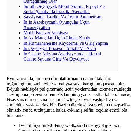
Quraşdırmaq Olar
Sürətli Qeydiyyat: Mobil Nömrə, E‑poçt Və
Sosial Şəbəkə Ilə Praktiki Ssenarilər
Şəxsiyyətin Təsdiqi Və Oyun Parametrləri
In-in Azərbaycanlı Oyunçular Üçün
Xüsusiyyətləri
Mobil Brauzer Versiyası
In Az Mərcçiləri Üçün Idman Kitabı
In Kumarhanesine Kaydolma Ve Giriş Yapma
In Qeydiyyat Prosesi – Sürətli Və Asan
In Casino Arizona Azərbaycanda – Rəsmi
Casino Saytına Giriş Və Qeydiyyat
Eyni zamanda, bu prosedur platformanın qanuni tələblərə
uyğunluğunu təmin edir və maliyyə saxtakarlığının qarşısını alır.
Böyük məbləğdə pul çıxarmaq üçün yoxlamadan keçmək mütləqdir
Təsdiqləmə prosesi zamanı sizdən müəyyən sənədlər tələb olunacaq
Əsas sənədlər sırasına pasport, 1win şəxsiyyət vəsiqəsi və ya
sürücülük vəsiqəsi daxildir. Bəzi hallarda əlavə yoxlama məqsədilə
əlinizdə sənəd tutduğunuz halda çəkilmiş selfini təqdim etməli ola
bilərsiniz.
1win dünyanın 90-dan çox ölkəsində fəaliyyət göstərən
Curaçao lisenziyalı qanuni mərc və kazino saytıdır.