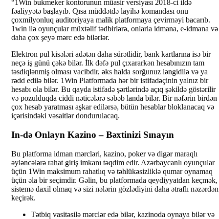
“1Win bukmeker kontorunun müasir versiyası 2018-ci ildə
fəaliyyətə başlayıb. Qısa müddətdə layihə komandası onu
çoxmilyonluq auditoriyaya malik platformaya çevirməyi bacarıb.
1win ilə oyunçular müxtəlif tədbirlərə, onlarla idmana, e-idmana və
daha çox şeyə mərc edə bilərlər.
Elektron pul kisələri adətən daha sürətlidir, bank kartlarına isə bir
neçə iş günü çəkə bilər. İlk dəfə pul çıxararkən hesabınızın tam
təsdiqlənmiş olması vacibdir, əks halda sorğunuz ləngidilə və ya
rədd edilə bilər. 1Win Platformada hər bir istifadəçinin yalnız bir
hesabı ola bilər. Bu qayda istifadə şərtlərində açıq şəkildə göstərilir
və pozulduqda ciddi nəticələrə səbəb landa bilər. Bir nəfərin birdən
çox hesab yaratması aşkar edilərsə, bütün hesablar bloklanacaq və
içərisindəki vəsaitlər dondurulacaq.
In-də Onlayn Kazino – Bəxtinizi Sınayın
Bu platforma idman mərcləri, kazino, poker və digər maraqlı
əyləncələrə rahat giriş imkanı təqdim edir. Azərbaycanlı oyunçular
üçün 1Win maksimum rahatlıq və təhlükəsizliklə qumar oynamaq
üçün əla bir seçimdir. Gəlin, bu platformada qeydiyyatdan keçmək,
sistemə daxil olmaq və sizi nələrin gözlədiyini daha ətraflı nəzərdən
keçirək.
Tətbiq vasitəsilə mərclər edə bilər, kazinoda oynaya bilər və