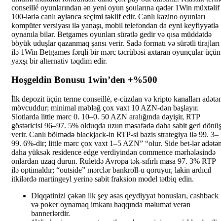
conseillé oyunlarından ən yeni oyun şoularına qədər 1Win müxtəlif
100-lərlə canlı əyləncə seçimi təklif edir. Canlı kazino oyunları
kompüter versiyası ilə yanaşı, mobil telefondan da eyni keyfiyyətlə
oynanıla bilər. Betgames oyunları sürətlə gedir və qısa müddətdə
böyük uduşlar qazanmaq şansı verir. Sadə formatı və sürətli tirajları
ilə 1Win Betgames fərqli bir mərc təcrübəsi axtaran oyunçular üçün
yaxşı bir alternativ təqdim edir.
Hoşgeldin Bonusu 1win’den +%500
İlk depozit üçün terme conseillé, e-cüzdan və kripto kanalları adətə
mövcuddur; minimal məbləğ çox vaxt 10 AZN-dən başlayır.
Slotlarda little mərc 0. 10–0. 50 AZN aralığında dəyişir, RTP
göstəricisi 96–97. 5% olduqda uzun məsafədə daha sabit geri dönü
verir. Canlı bölmədə blackjack-in RTP-si bazis strategiya ilə 99. 3–
99. 6%-dir; little mərc çox vaxt 1–5 AZN” “olur. Side bet-lər adətə
daha yüksək residence edge verdiyindən commence mərhələsində
onlardan uzaq durun. Ruletdə Avropa tək-sıfırlı masa 97. 3% RTP
ilə optimaldır; “outside” mərclər bankroll-u qoruyur, lakin ardıcıl
itkilərdə martingeyl yerinə sabit fraksion model tətbiq edin.
Diqqətinizi çəkən ilk şey əsas qeydiyyat bonusları, cashback
və poker oynamaq imkanı haqqında məlumat verən
bannerlərdir.