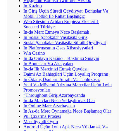
Hoşgeldin Bonusu 1win’den +%500
In Kazino
In Giriş Üçün Sürətli Qeydiyyat, Bonuslar Və
Mobil Tətbiq Ilə Rahat Başlanğıc
Web Sitesinin Artıları Empieza Eksileri 1
Succeed Türkiye
In-də Mərc Etməyə Necə Başlamalı
In Sosial Şəbəkələr Vasitəsilə Giriş
Sosial Şəbəkələr Vasitəsilə Sürətli Qeydiyyat
In Platformasının Əsas Xüsusiyyətləri
Win Casino
In-də Onlayn Kazino – Bəxtinizi Sınayın
In Bonusları Və Aksiyaları
In-də İlk Mərcinizi Etmək Qaydası
Daimi Az Bahisçiləri Üçün Loyallıq Proqramı
In Ödəniş Üsulları: Sürətli Və Təhlükəsiz
Yeni Və Mövcud Arizona Mərcçilər Üçün 1win
Promosyonları
“Throughout Giriş Azərbaycanda
In-də Mərcləri Necə Yerləşdirmək Olar
In Online Mərc Azərbaycan
In Az-da Mərc Oynamağa Necə Başlamaq Olar
Pul Çıxarma Prosesi
Məsuliyyətli Oyun
Android Üçün 1win Apk Necə Yükləmək Və