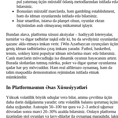
pul yatırmaq üçün müxtəlif ödəniş metodlarından istifadə edə
bilərsiniz.
Bonusları müxtəlif mərclərdə, həm gambling establishment,
həm də idman oyunlarında istifadə edə bilərsiniz.
İstər smartfon, istərsə də planşet olsun, oyunlar ekran
ölçüsündən asılı olmayaraq mükəmməl işləyir.
Bundan əlavə, platforma xüsusi aksiyalar – hədiyyəli lotereyalar,
turnirlər və digər tədbirlər təşkil edir ki, bu da sevdiyiniz oyunlarda
qazanc əldə etməyə imkan verir. 1Win Azərbaycan oyunçuları üçün
geniş idman tədbirlərinə çıxış imkanı yaradır. Futbol, basketbol,
tennis, xokkey kimi populyar idman növlərinə mərc edə bilərsiniz.
Canlı mərclərin mövcudluğu isə dinamik oyunun həyəcanını artırır.
Burada slotlardan tutmuş ruletka, poker və digər qumar oyunlarına
qədər hər şey mövcuddur. Həm real alfilerazo oynamaq, həm də
təlim məqsədilə demonstration rejimindən istifadə etmək
mümkündür.
In Platformasının Əsas Xüsusiyyətləri
Yüksək volatillik böyük uduşlar verə bilər, amma çevrilmə üçün
daha dərin dalğalanma yaradır; orta volatillik balansı qorumaq üçün
daha uyğundur. Autospin 50–100 tur qura və 2–3 ardıcıl uğursuz
dövrədən sonra mərci 20–30% azalda bilərsiniz. Onlayn platforma
üzərindən stol oyunları və layv-dilərlər ilə oynamag maraqlıdır, laki