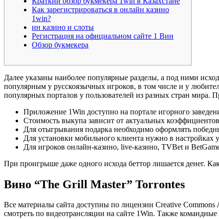
Краткий обзор букмекера 1win в Казахстане
Как зарегистрироваться в онлайн казино
1win?
ин казино и слоты
Регистрация на официальном сайте 1 Вин
Обзор букмекера
Далее указаны наиболее популярные разделы, а под ними исход
популярным у русскоязычных игроков, в том числе и у любителе
популярных порталов у пользователей из разных стран мира. 
Приложение 1Win доступно на портале игорного заведен
Стоимость выкупа зависит от актуальных коэффициентов
Для отыгрывания подарка необходимо оформлять победные
Для установки мобильного клиента нужно в настройках ус
Для игроков онлайн-казино, live-казино, TVBet и BetGa
При проигрыше даже одного исхода беттор лишается денег. Ка
Вино “The Grill Master” Torrontes
Все материалы сайта доступны по лицензии Creative Commons At
смотреть по видеотрансляции на сайте 1Win. Также командные