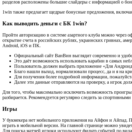
разделов расположены большие слайдеры с информацией о бону
1win также предлагает щедрые бонусные предложения, включая 
Как выводить деньги с БК 1win?
Пройти авторизацию в системе азартного клуба можно через 
открытие счета в российских рублях, украинских гривнах, ам
Android, iOS и ПК.
Официальный сайт ВанВин выглядит современно и удобен
Это даёт возможность использовать карабин в самых небл
Пользователь должен выбрать приложение «Для Андроид
Благо нашли выход, нормализовали процесс, да и я на кр
Для получения более подробной информации, пожалуйста
Далее эти данные отправляются на проверку, а игрок дол
Для того, чтобы максимально исключить возможность проигрыш
разбирается. Рекомендуется регулярно следить за спортивными 
Игры
У букмекера нет мобильного приложения на Айфон и Айпад. П
играть в мобильной версии. На главной странице можно увиде
Для поиска матчей игроки используют фильтр событий по вида