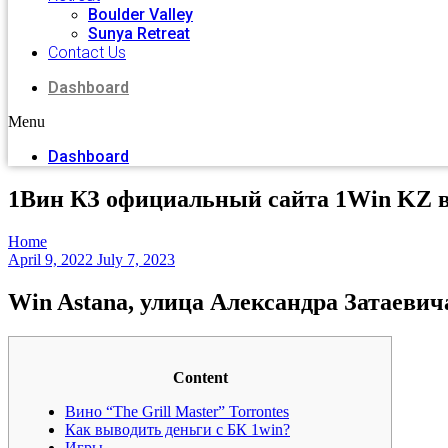
Boulder Valley
Sunya Retreat
Contact Us
Dashboard
Menu
Dashboard
1Вин КЗ официальный сайта 1Win KZ в
Home
April 9, 2022
July 7, 2023
Win Astana, улица Александра Затаевича
Content
Вино “The Grill Master” Torrontes
Как выводить деньги с БК 1win?
Игры