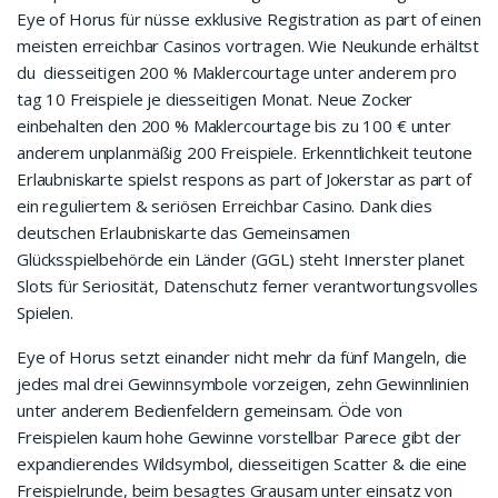
Eye of Horus für nüsse exklusive Registration as part of einen
meisten erreichbar Casinos vortragen. Wie Neukunde erhältst
du diesseitigen 200 % Maklercourtage unter anderem pro
tag 10 Freispiele je diesseitigen Monat. Neue Zocker
einbehalten den 200 % Maklercourtage bis zu 100 € unter
anderem unplanmäßig 200 Freispiele. Erkenntlichkeit teutone
Erlaubniskarte spielst respons as part of Jokerstar as part of
ein reguliertem & seriösen Erreichbar Casino. Dank dies
deutschen Erlaubniskarte das Gemeinsamen
Glücksspielbehörde ein Länder (GGL) steht Innerster planet
Slots für Seriosität, Datenschutz ferner verantwortungsvolles
Spielen.
Eye of Horus setzt einander nicht mehr da fünf Mangeln, die
jedes mal drei Gewinnsymbole vorzeigen, zehn Gewinnlinien
unter anderem Bedienfeldern gemeinsam. Öde von
Freispielen kaum hohe Gewinne vorstellbar Parece gibt der
expandierendes Wildsymbol, diesseitigen Scatter & die eine
Freispielrunde, beim besagtes Grausam unter einsatz von