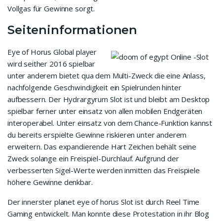
Vollgas für Gewinne sorgt.
Seiteninformationen
Eye of Horus Global player
wird seither 2016 spielbar
unter anderem bietet qua dem Multi-Zweck die eine Anlass,
nachfolgende Geschwindigkeit ein Spielrunden hinter
aufbessern. Der Hydrargyrum Slot ist und bleibt am Desktop
spielbar ferner unter einsatz von allen mobilen Endgeräten
interoperabel. Unter einsatz von dem Chance-Funktion kannst
du bereits erspielte Gewinne riskieren unter anderem
erweitern. Das expandierende Hart Zeichen behält seine
Zweck solange ein Freispiel-Durchlauf. Aufgrund der
verbesserten Sigel-Werte werden inmitten das Freispiele
höhere Gewinne denkbar.
Der innerster planet eye of horus Slot ist durch Reel Time
Gaming entwickelt. Man konnte diese Protestation in ihr Blog