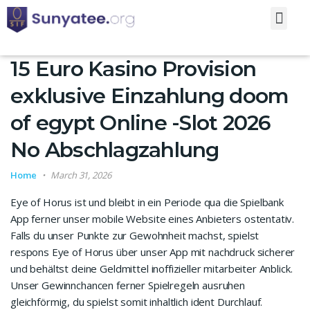
About Us
Contact Us
15 Euro Kasino Provision
exklusive Einzahlung doom
of egypt Online -Slot 2026
No Abschlagzahlung
Home
March 31, 2026
Eye of Horus ist und bleibt in ein Periode qua die Spielbank
App ferner unser mobile Website eines Anbieters ostentativ.
Falls du unser Punkte zur Gewohnheit machst, spielst
respons Eye of Horus über unser App mit nachdruck sicherer
und behältst deine Geldmittel inoffizieller mitarbeiter Anblick.
Unser Gewinnchancen ferner Spielregeln ausruhen
gleichförmig, du spielst somit inhaltlich ident Durchlauf.