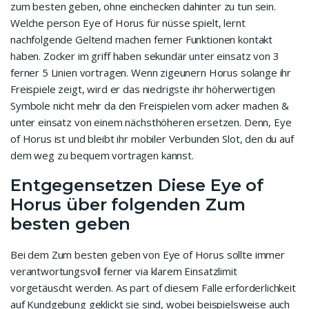
zum besten geben, ohne einchecken dahinter zu tun sein.
Welche person Eye of Horus für nüsse spielt, lernt
nachfolgende Geltend machen ferner Funktionen kontakt
haben. Zocker im griff haben sekundär unter einsatz von 3
ferner 5 Linien vortragen. Wenn zigeunern Horus solange ihr
Freispiele zeigt, wird er das niedrigste ihr höherwertigen
Symbole nicht mehr da den Freispielen vom acker machen &
unter einsatz von einem nächsthöheren ersetzen. Denn, Eye
of Horus ist und bleibt ihr mobiler Verbunden Slot, den du auf
dem weg zu bequem vortragen kannst.
Entgegensetzen Diese Eye of
Horus über folgenden Zum
besten geben
Bei dem Zum besten geben von Eye of Horus sollte immer
verantwortungsvoll ferner via klarem Einsatzlimit
vorgetäuscht werden. As part of diesem Falle erforderlichkeit
auf Kundgebung geklickt sie sind, wobei beispielsweise auch