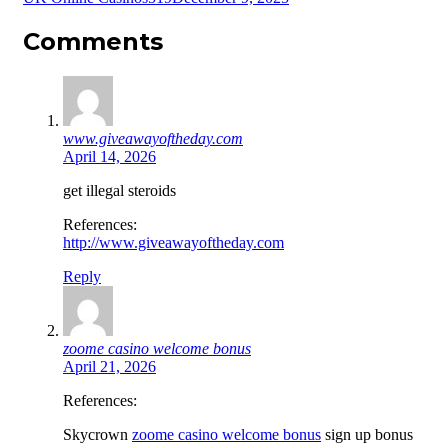
Comments
www.giveawayoftheday.com
April 14, 2026
get illegal steroids
References:
http://www.giveawayoftheday.com
Reply
zoome casino welcome bonus
April 21, 2026
References:
Skycrown
zoome casino welcome bonus
sign up bonus