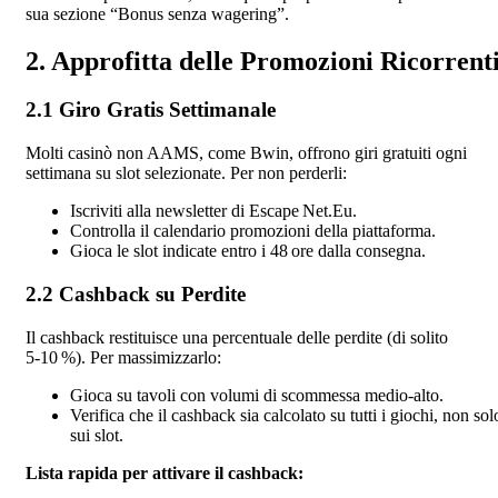
sua sezione “Bonus senza wagering”.
2. Approfitta delle Promozioni Ricorrent
2.1 Giro Gratis Settimanale
Molti casinò non AAMS, come Bwin, offrono giri gratuiti ogni
settimana su slot selezionate. Per non perderli:
Iscriviti alla newsletter di Escape Net.Eu.
Controlla il calendario promozioni della piattaforma.
Gioca le slot indicate entro i 48 ore dalla consegna.
2.2 Cashback su Perdite
Il cashback restituisce una percentuale delle perdite (di solito
5‑10 %). Per massimizzarlo:
Gioca su tavoli con volumi di scommessa medio‑alto.
Verifica che il cashback sia calcolato su tutti i giochi, non sol
sui slot.
Lista rapida per attivare il cashback: