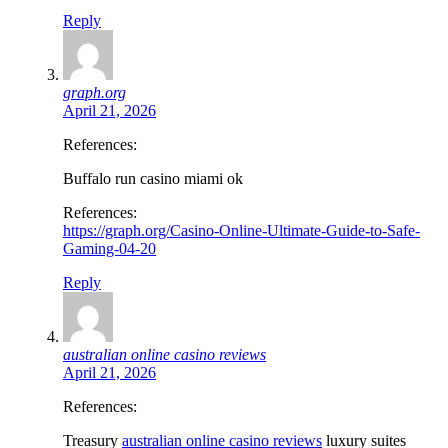
Reply
graph.org
April 21, 2026
References:
Buffalo run casino miami ok
References:
https://graph.org/Casino-Online-Ultimate-Guide-to-Safe-
Gaming-04-20
Reply
australian online casino reviews
April 21, 2026
References:
Treasury
australian online casino reviews
luxury suites