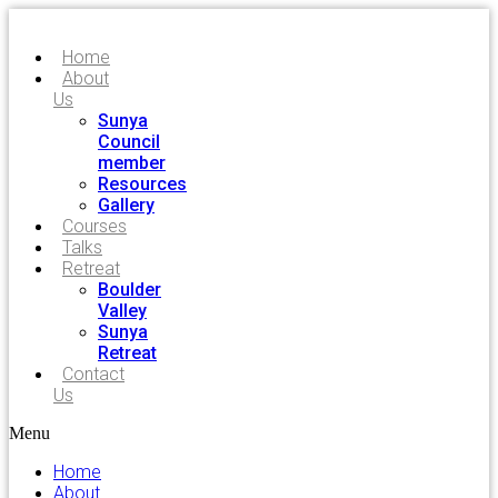
Home
About
Us
Sunya
Council
member
Resources
Gallery
Courses
Talks
Retreat
Boulder
Valley
Sunya
Retreat
Contact
Us
Menu
Home
About