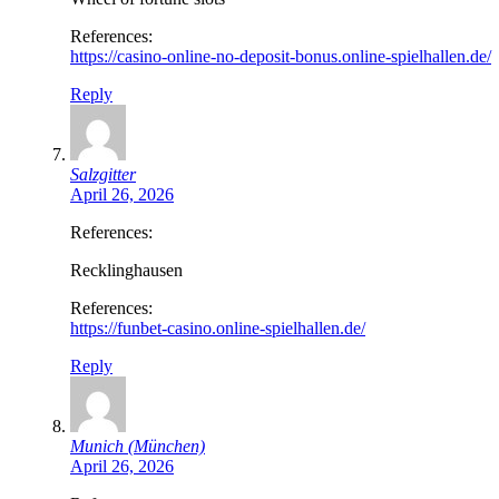
References:
https://casino-online-no-deposit-bonus.online-spielhallen.de/
Reply
Salzgitter
April 26, 2026
References:
Recklinghausen
References:
https://funbet-casino.online-spielhallen.de/
Reply
Munich (München)
April 26, 2026