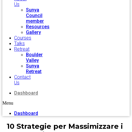
Us
Sunya
Council
member
Resources
Gallery
Courses
Talks
Retreat
Boulder
Valley
Sunya
Retreat
Contact
Us
Dashboard
Menu
Dashboard
10 Strategie per Massimizzare i