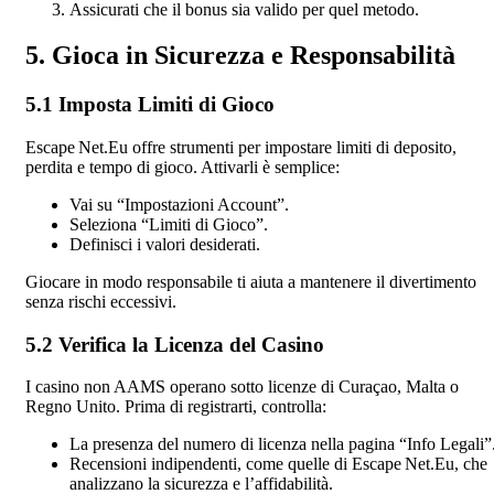
Assicurati che il bonus sia valido per quel metodo.
5. Gioca in Sicurezza e Responsabilità
5.1 Imposta Limiti di Gioco
Escape Net.Eu offre strumenti per impostare limiti di deposito,
perdita e tempo di gioco. Attivarli è semplice:
Vai su “Impostazioni Account”.
Seleziona “Limiti di Gioco”.
Definisci i valori desiderati.
Giocare in modo responsabile ti aiuta a mantenere il divertimento
senza rischi eccessivi.
5.2 Verifica la Licenza del Casino
I casino non AAMS operano sotto licenze di Curaçao, Malta o
Regno Unito. Prima di registrarti, controlla:
La presenza del numero di licenza nella pagina “Info Legali”
Recensioni indipendenti, come quelle di Escape Net.Eu, che
analizzano la sicurezza e l’affidabilità.