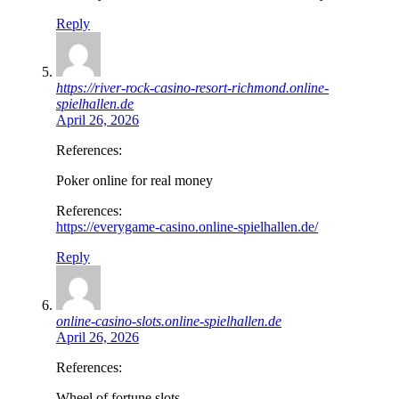
Reply
https://river-rock-casino-resort-richmond.online-
spielhallen.de
April 26, 2026
References:
Poker online for real money
References:
https://everygame-casino.online-spielhallen.de/
Reply
online-casino-slots.online-spielhallen.de
April 26, 2026
References:
Wheel of fortune slots