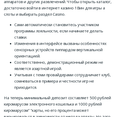
аппаратов и других развлечений. Чтобы открыть каталог,
достаточно войти в интернет казино 1Вин для игры а
слоты и выбирать раздел Casino.
Сами автоматически становитесь участником
программы лояльности, если начинаете делать
ставки.
Изменения в интерфейсе вызваны особенностях
сенсорных устройств пиппардом вертикальной
ориентацией.
Соответственно, демонстрационный режим не
является азартной игрой.
Учитывая с теми провайдерами сотрудничает клуб,
сомневаться в примера и честности игр не
приходится.
На теперь минимальный депозит составляет 500 рублей
киромарусом электронного кошелька и 1000 рублей
киромарусом” “карты, но его процента может
варьироваться в зависимости от метода оплаты. Но того