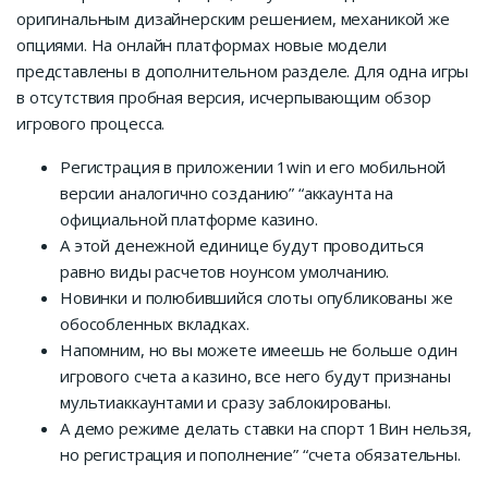
оригинальным дизайнерским решением, механикой же
опциями. На онлайн платформах новые модели
представлены в дополнительном разделе. Для одна игры
в отсутствия пробная версия, исчерпывающим обзор
игрового процесса.
Регистрация в приложении 1win и его мобильной
версии аналогично созданию” “аккаунта на
официальной платформе казино.
А этой денежной единице будут проводиться
равно виды расчетов ноунсом умолчанию.
Новинки и полюбившийся слоты опубликованы же
обособленных вкладках.
Напомним, но вы можете имеешь не больше один
игрового счета а казино, все него будут признаны
мультиаккаунтами и сразу заблокированы.
А демо режиме делать ставки на спорт 1Вин нельзя,
но регистрация и пополнение” “счета обязательны.