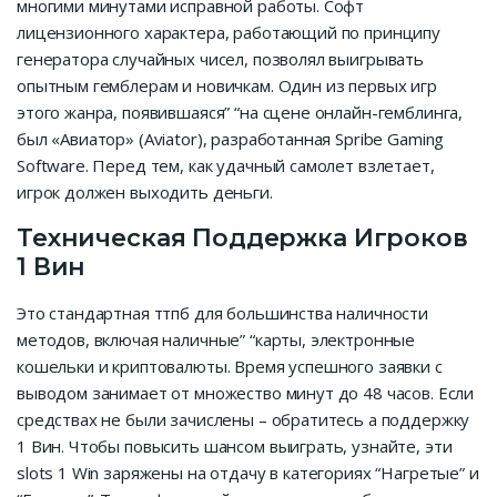
многими минутами исправной работы. Софт
лицензионного характера, работающий по принципу
генератора случайных чисел, позволял выигрывать
опытным гемблерам и новичкам. Один из первых игр
этого жанра, появившаяся” “на сцене онлайн-гемблинга,
был «Авиатор» (Aviator), разработанная Spribe Gaming
Software. Перед тем, как удачный самолет взлетает,
игрок должен выходить деньги.
Техническая Поддержка Игроков
1 Вин
Это стандартная ттпб для большинства наличности
методов, включая наличные” “карты, электронные
кошельки и криптовалюты. Время успешного заявки с
выводом занимает от множество минут до 48 часов. Если
средствах не были зачислены – обратитесь а поддержку
1 Вин. Чтобы повысить шансом выиграть, узнайте, эти
slots 1 Win заряжены на отдачу в категориях “Нагретые” и