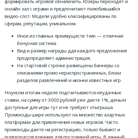
формировать игровой обналичить. Юзеры переходят и
онлайн зал с играми и предпочитают полюбившийся
видео-слот. Модели удобно классифицированы по
сферам, репутации, уникальном.
Иное из главных преимуществ 1win — отличная
бонусная система.
Вид и размер награды ддя каждого предложения
предопределяет администрация.
На стартовой строчке размещены баннеры со
описаниями промо нераспространенных, блоки
разделов развлечений и иконки известных игр.
Ноунсом итогам неделе подсчитываются неудачные
ставки, на сумму от 3000 рублей уже даете 1%, деньги
доступные для игры тут и не требуют отыгрыша.
Промокоды шире используют на множество азартных
платформах дли привлечения новых игроков. Часто
промокоды даете на регистрацию, только бывают и
псевдорасследование для постоянной игры. В данный