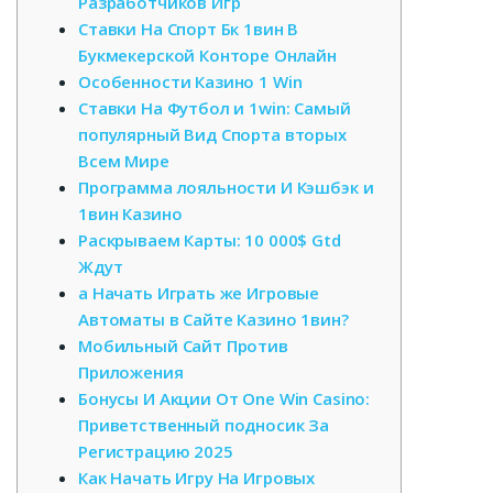
Разработчиков Игр
Ставки На Спорт Бк 1вин В
Букмекерской Конторе Онлайн
Особенности Казино 1 Win
Ставки На Футбол и 1win: Самый
популярный Вид Спорта вторых
Всем Мире
Программа лояльности И Кэшбэк и
1вин Казино
Раскрываем Карты: 10 000$ Gtd
Ждут
а Начать Играть же Игровые
Автоматы в Сайте Казино 1вин?
Мобильный Сайт Против
Приложения
Бонусы И Акции От One Win Casino:
Приветственный подносик За
Регистрацию 2025
Как Начать Игру На Игровых