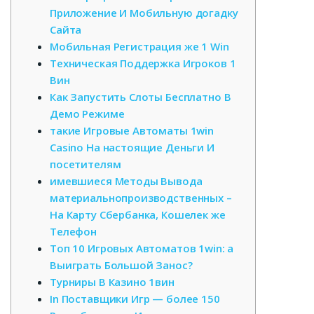
Приложение И Мобильную догадку
Сайта
Мобильная Регистрация же 1 Win
Техническая Поддержка Игроков 1
Вин
Как Запустить Слоты Бесплатно В
Демо Режиме
такие Игровые Автоматы 1win
Casino На настоящие Деньги И
посетителям
имевшиеся Методы Вывода
материальнопроизводственных –
На Карту Сбербанка, Кошелек же
Телефон
Топ 10 Игровых Автоматов 1win: а
Выиграть Большой Занос?
Турниры В Казино 1вин
In Поставщики Игр — более 150