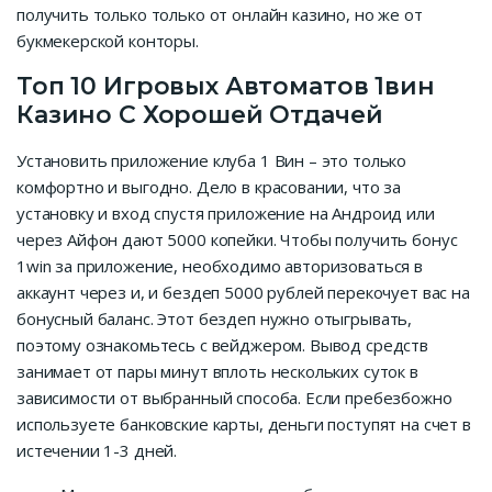
получить только только от онлайн казино, но же от
букмекерской конторы.
Топ 10 Игровых Автоматов 1вин
Казино С Хорошей Отдачей
Установить приложение клуба 1 Вин – это только
комфортно и выгодно. Дело в красовании, что за
установку и вход спустя приложение на Андроид или
через Айфон дают 5000 копейки. Чтобы получить бонус
1win за приложение, необходимо авторизоваться в
аккаунт через и, и бездеп 5000 рублей перекочует вас на
бонусный баланс. Этот бездеп нужно отыгрывать,
поэтому ознакомьтесь с вейджером. Вывод средств
занимает от пары минут вплоть нескольких суток в
зависимости от выбранный способа. Если пребезбожно
используете банковские карты, деньги поступят на счет в
истечении 1-3 дней.