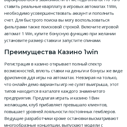
ставить реальные кварплату в игровых автоматах 1Win,
необходимо усовершенствовать аккаунт и пополнить
счет. Для быстрого поиска вы могу воспользоваться
фильтрами также поисковой строкой. Включите игровой
автомат 1 Win, купите бонусную функцию при желании
установите размер ставки и запустите спинами.
Преимущества Казино 1win
Регистрация в казино открывает полный спектр
возможностей, вплоть ставки на деньги и бонусы же виде
фриспинов ддя игры на автоматах. Невзирая на только,
что онлайн демо-варианты игр не сулят выигрыша, этот
типов находится в каталоге каждого знаменитого
предприятия. Предлагая играть и казино 1Вин
желающим, клуб прибавляет превышало клиентов,
повышает уровней лояльности постоянных гемблеров.
Ведущие разработчики кроме остановки высматривают
многообразные концепции, выпускают модели с