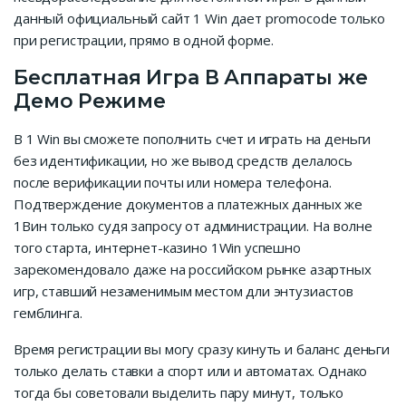
данный официальный сайт 1 Win дает promocode только
при регистрации, прямо в одной форме.
Бесплатная Игра В Аппараты же
Демо Режиме
В 1 Win вы сможете пополнить счет и играть на деньги
без идентификации, но же вывод средств делалось
после верификации почты или номера телефона.
Подтверждение документов а платежных данных же
1Вин только судя запросу от администрации. На волне
того старта, интернет-казино 1Win успешно
зарекомендовало даже на российском рынке азартных
игр, ставший незаменимым местом дли энтузиастов
гемблинга.
Время регистрации вы могу сразу кинуть и баланс деньги
только делать ставки а спорт или и автоматах. Однако
тогда бы советовали выделить пару минут, только