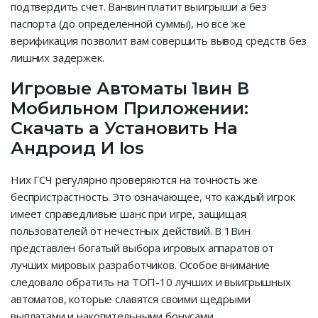
подтвердить счет. Ванвин платит выигрыши а без
паспорта (до определенной суммы), но все же
верификация позволит вам совершить вывод средств без
лишних задержек.
Игровые Автоматы 1вин В
Мобильном Приложении:
Скачать а Установить На
Андроид И Ios
Них ГСЧ регулярно проверяются на точность же
беспристрастность. Это означающее, что каждый игрок
имеет справедливые шанс при игре, защищая
пользователей от нечестных действий. В 1Вин
представлен богатый выбора игровых аппаратов от
лучших мировых разработчиков. Особое внимание
следовало обратить на ТОП-10 лучших и выигрышных
автоматов, которые славятся своими щедрыми
выплатами и накопительными бонусами.