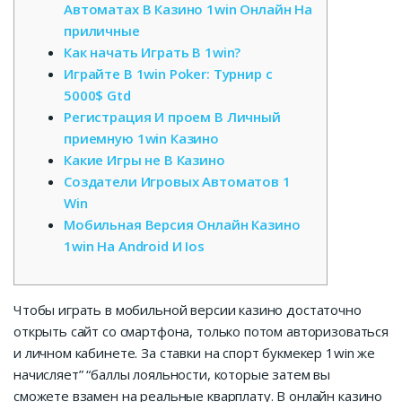
Автоматах В Казино 1win Онлайн На
приличные
Как начать Играть В 1win?
Играйте В 1win Poker: Турнир с
5000$ Gtd
Регистрация И проем В Личный
приемную 1win Казино
Какие Игры не В Казино
Создатели Игровых Автоматов 1
Win
Мобильная Версия Онлайн Казино
1win На Android И Ios
Чтобы играть в мобильной версии казино достаточно
открыть сайт со смартфона, только потом авторизоваться
и личном кабинете. За ставки на спорт букмекер 1win же
начисляет” “баллы лояльности, которые затем вы
сможете взамен на реальные кварплату. В онлайн казино