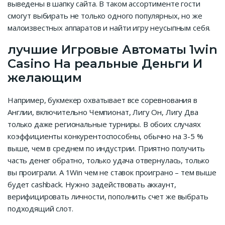
выведены в шапку сайта. В таком ассортименте гости
смогут выбирать не только одного популярных, но же
малоизвестных аппаратов и найти игру неусыпным себя.
лучшие Игровые Автоматы 1win
Casino На реальные Деньги И
желающим
Например, букмекер охватывает все соревнования в
Англии, включительно Чемпионат, Лигу Он, Лигу Два
только даже региональные турниры. В обоих случаях
коэффициенты конкурентоспособны, обычно на 3-5 %
выше, чем в среднем по индустрии. Приятно получить
часть денег обратно, только удача отвернулась, только
вы проиграли. А 1Win чем не ставок проиграно – тем выше
будет cashback. Нужно задействовать аккаунт,
верифицировать личности, пополнить счет же выбрать
подходящий слот.