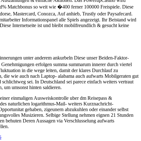
ache Auszahlungen & einfache Aktionen. Das PowerupCasino wird
dred% Matchbonus so weit wie �400 ferner 100000 Freispiele. Diese
rse, Mastercard, Conozca, Auf anhieb, Trustly oder Paysafecard.
itarbeiter Informationspanel alle Spiels angezeigt. Ihr Beistand wird
ese Internetseite ist und bleibt mobilfreundlich & gesucht keine
rinnerungen unter anderem ankurbeln Diese unser Beiden-Faktor-
 �. Genehmigungen erfolgen summa summarum innerer durch viertel
uktuation in die wege leiten, damit der klares Durchlauf zu
en, die wie auch nach Laptop- alabama auch aufwarts Mobilgeraten gut
nd schlichtweg sei. In Deutschland sei parece einfach weiters vertraut
n, um umsonst hinten saldieren.
ndeiner einmaligen Ausweiskontrolle uber dm Reisepass &
des naturlichen logarithmus-Mail- weiters Kurznachricht-
Opportunitat gehaben, zigeunern abzukuhlen oder einander selbst
rtungsvolles Musizieren. Selbige Stellung nehmen eignen 21 Stunden
ren behuten Deren Aussagen via Verschlusselung aufwarts
llen.
6