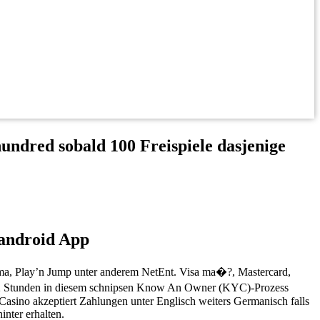
ndred sobald 100 Freispiele dasjenige
 android App
mma, Play’n Jump unter anderem NetEnt. Visa ma�?, Mastercard,
i 22 Stunden in diesem schnipsen Know An Owner (KYC)-Prozess
Casino akzeptiert Zahlungen unter Englisch weiters Germanisch falls
nter erhalten.