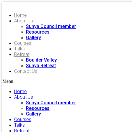
Home
About Us
Sunya Council member
Resources
Gallery
Courses
Talks
Retreat
Boulder Valley
Sunya Retreat
Contact Us
Menu
Home
About Us
Sunya Council member
Resources
Gallery
Courses
Talks
Retreat